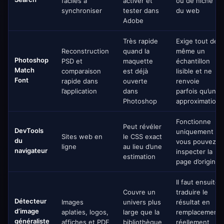
faciles à
activer et
ou de niche
synchroniser
tester dans
du web
Adobe
Très rapide
Exige tout de
Reconstruction
quand la
même un
Photoshop
PSD et
maquette
échantillon
Match
comparaison
est déjà
lisible et ne
Font
rapide dans
ouverte
renvoie
l’application
dans
parfois qu’une
Photoshop
approximation
Fonctionne
Peut révéler
DevTools
uniquement si
Sites web en
le CSS exact
du
vous pouvez
ligne
au lieu d’une
navigateur
inspecter la
estimation
page d’origine
Il faut ensuite
Couvre un
traduire le
Détecteur
Images
univers plus
résultat en
d’image
aplaties, logos,
large que la
remplacement
généraliste
affiches et PDF
bibliothèque
réellement