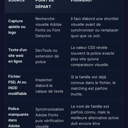
SOURCE
POINT DE
POURQUOI
DÉPART
Recherche
Il faut d’abord une shortlist
Capture
visuelle Adobe
visuelle avant de
aplatie ou
Fonts ou Font
synchroniser ou remplacer
logo
Detector
quoi que ce soit.
La valeur CSS révèle
Texte d’un
DevTools ou
souvent la police exacte
site web
extension de
plus vite qu’une
en ligne
police
comparaison visuelle.
Fichier
Si la famille est déjà
Inspecter
PSD, AI ou
connue dans le fichier, le
d’abord le
INDD
matching est parfois
calque de texte
modifiable
inutile.
Le nom de famille est
Police
Synchronisation
parfois connu, mais la
manquante
Adobe Fonts
meilleure alternative active
dans
puis vérification
doit encore être
Adobe
visuelle