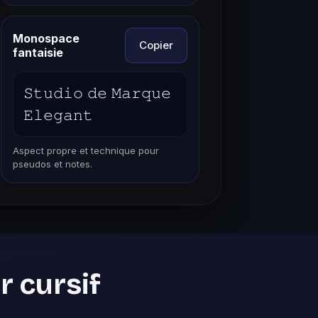
Monospace
Copier
fantaisie
𝚂𝚝𝚞𝚍𝚒𝚘 𝚍𝚎 𝙼𝚊𝚛𝚚𝚞𝚎
𝙴𝚕𝚎𝚐𝚊𝚗𝚝
Aspect propre et technique pour
pseudos et notes.
r cursif