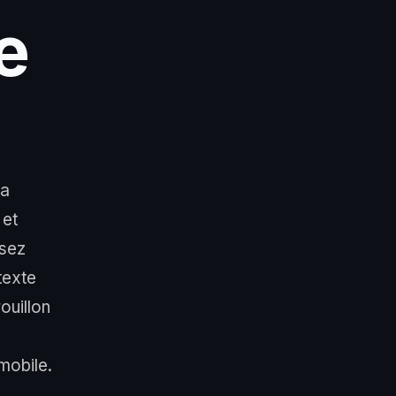
e
 a
 et
isez
texte
ouillon
 mobile.