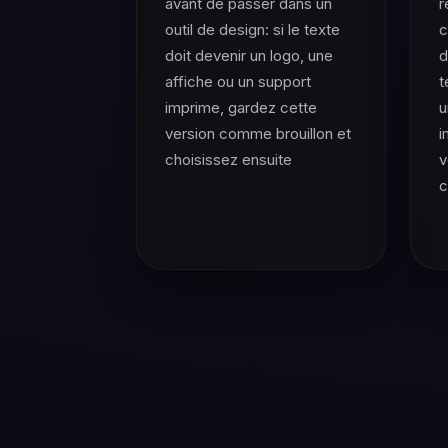
avant de passer dans un
r
outil de design: si le texte
c
doit devenir un logo, une
d
affiche ou un support
t
imprime, gardez cette
u
version comme brouillon et
i
choisissez ensuite
v
c