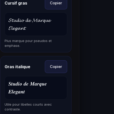
Cursif gras
Copier
𝓢𝓽𝓾𝓭𝓲𝓸 𝓭𝓮 𝓜𝓪𝓻𝓺𝓾𝓮
𝓔𝓵𝓮𝓰𝓪𝓷𝓽
Plus marque pour pseudos et
emphase.
Gras italique
Copier
𝑺𝒕𝒖𝒅𝒊𝒐 𝒅𝒆 𝑴𝒂𝒓𝒒𝒖𝒆
𝑬𝒍𝒆𝒈𝒂𝒏𝒕
Utile pour libelles courts avec
contraste.