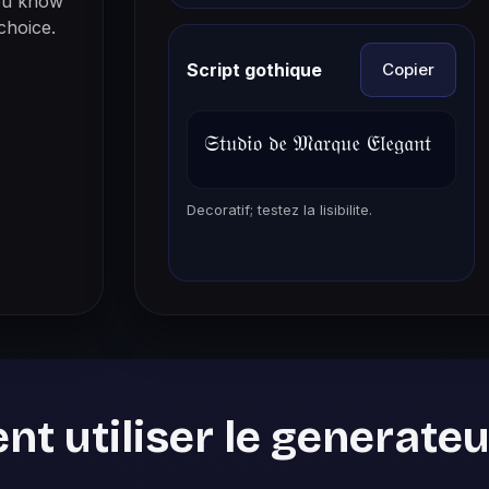
you know
 choice.
Script gothique
Copier
𝔖𝔱𝔲𝔡𝔦𝔬 𝔡𝔢 𝔐𝔞𝔯𝔮𝔲𝔢 𝔈𝔩𝔢𝔤𝔞𝔫𝔱
Decoratif; testez la lisibilite.
 utiliser le generateu