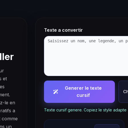
Texte a convertir
ller
ur
s et
les
Generer le texte
Ch
ment.
cursif
z-le en
Texte cursif genere. Copiez le style adapte
ratifs a
tat comme
ans un