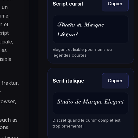
Script cursif
Copier
r un
rime,
𝒮𝓉𝓊𝒹𝒾𝑜 𝒹𝑒 𝑀𝒶𝓇𝓆𝓊𝑒
n et
ript
𝐸𝓁𝑒𝑔𝒶𝓃𝓉
ciale,
Elegant et lisible pour noms ou
les
legendes courtes.
isible
Serif italique
Copier
 fraktur,
.
𝑆𝑡𝑢𝑑𝑖𝑜 𝑑𝑒 𝑀𝑎𝑟𝑞𝑢𝑒 𝐸𝑙𝑒𝑔𝑎𝑛𝑡
rowser;
 such as
Discret quand le cursif complet est
trop ornemental.
ions.